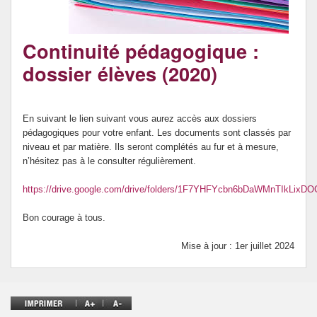
Parents
Coutume
Continuité pédagogique :
dossier élèves (2020)
Environnement
Les sorties
En suivant le lien suivant vous aurez accès aux dossiers
pédagogiques pour votre enfant. Les documents sont classés par
Instances
niveau et par matière. Ils seront complétés au fur et à mesure,
n’hésitez pas à le consulter régulièrement.
https://drive.google.com/drive/folders/1F7YHFYcbn6bDaWMnTIkLixD
Bon courage à tous.
Mise à jour : 1er juillet 2024