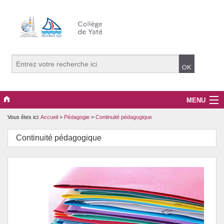
MENU
Vous êtes ici:
Accueil
>
Pédagogie
>
Continuité pédagogique
Le collège
Continuité pédagogique
Pédagogie
Péri-éducatif
DNB/CFG
Orientation