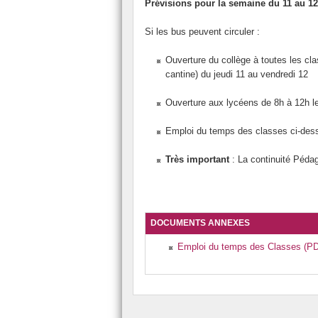
Prévisions pour la semaine du 11 au 12 
Menus de la cantine
Technologie
Atelier M
Si les bus peuvent circuler :
Réglement intérieur
Arts
Atelier S
Ouverture du collège à toutes les cl
Agir contre le harcèlement
EPS - UNSS - AS
Atelier T
cantine) du jeudi 11 au vendredi 12
Les EPI
Ouverture aux lycéens de 8h à 12h le
Le CDI
Emploi du temps des classes ci-des
Évaluation par compétence
Très important
: La continuité Pédag
Continuité pédagogique
Le journal du collège
DOCUMENTS ANNEXES
Emploi du temps des Classes (PDF