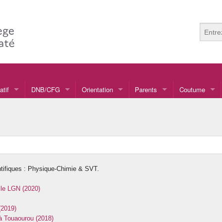
atif
DNB/CFG
Orientation
Parents
Coutume
ulture Mélanésienne
lettrisme
nformatique
tifiques : Physique-Chimie & SVT.
ardinage
 le LGN (2020)
ournal
(2019)
udothèque
 à Touaourou (2018)