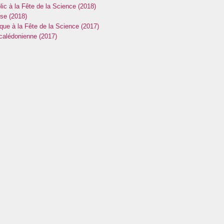
ic à la Fête de la Science (2018)
usique
sse (2018)
ique à la Fête de la Science (2017)
port
 calédonienne (2017)
ressage
s