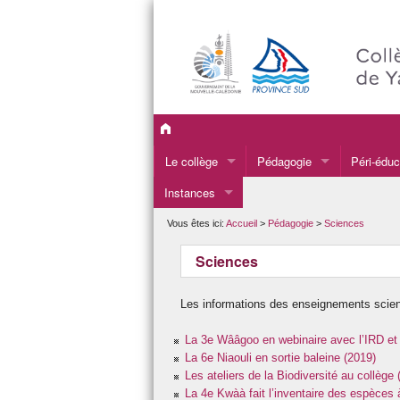
Le collège
Pédagogie
Péri-éduc
Instances
Le mot du Principal
Projet d’établissement
UNSS
CA
Qui sommes-nous ?
Français
Atelier C
Vous êtes ici:
Accueil
>
Pédagogie
>
Sciences
CESC
Où sommes-nous ?
Anglais & Espagnol
Atelier Il
Sciences
CVC
Ça s’est passé au collège
EFCK & Drubea
Atelier I
Les informations des enseignements scien
Projets d’établissement
Histoire-Géographie-EMC
Atelier J
La 3e Wââgoo en webinaire avec l’IRD et
Vie scolaire
Sciences
Atelier J
La 6e Niaouli en sortie baleine (2019)
Les ateliers de la Biodiversité au collège 
Nos anciens élèves
Mathématiques
Atelier L
La 4e Kwàà fait l’inventaire des espèces