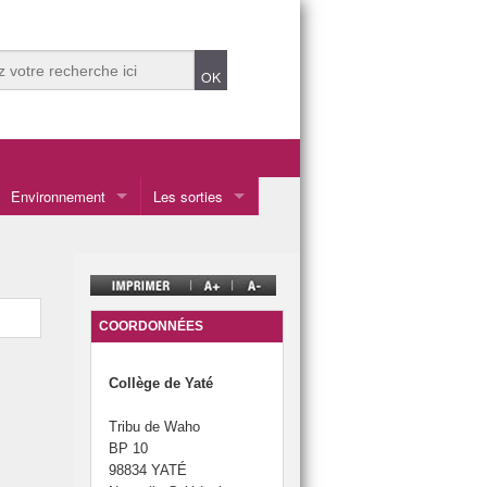
Environnement
Les sorties
Les sorties en Calédonie
Les voyages à l’étranger
COORDONNÉES
Collège de Yaté
Tribu de Waho
BP 10
98834 YATÉ