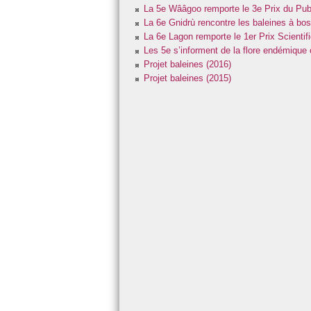
La 5e Wââgoo remporte le 3e Prix du Publ
Menus de la cantine
Technologie
Atelier M
La 6e Gnidrù rencontre les baleines à bo
La 6e Lagon remporte le 1er Prix Scientif
Réglement intérieur
Arts
Atelier S
Les 5e s’informent de la flore endémique
Agir contre le harcèlement
EPS - UNSS - AS
Atelier T
Projet baleines (2016)
Projet baleines (2015)
Les EPI
Le CDI
Évaluation par compétence
Continuité pédagogique
Le journal du collège