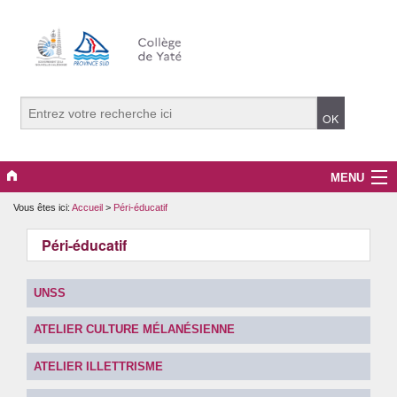
MENU
Vous êtes ici:
Accueil
>
Péri-éducatif
Le collège
Péri-éducatif
Pédagogie
Péri-éducatif
UNSS
ATELIER CULTURE MÉLANÉSIENNE
DNB/CFG
ATELIER ILLETTRISME
Orientation