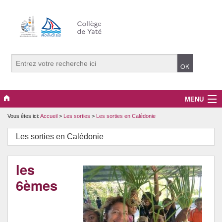
MENU
Vous êtes ici:
Accueil
>
Les sorties
>
Les sorties en Calédonie
Le collège
Les sorties en Calédonie
Pédagogie
Péri-éducatif
les
6èmes
DNB/CFG
Orientation