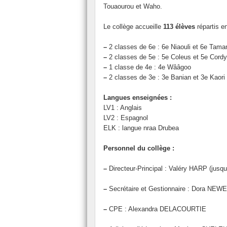
Touaourou et Waho.
Menus de la cantine
Technologie
Atelier M
Le collège accueille
113 élèves
répartis en
Réglement intérieur
Arts
Atelier S
Agir contre le harcèlement
EPS - UNSS - AS
Atelier T
–
2 classes de 6e : 6e Niaouli et 6e Tama
–
2 classes de 5e : 5e Coleus et 5e Cordy
Les EPI
–
1 classe de 4e : 4e Wââgoo
–
2 classes de 3e : 3e Banian et 3e Kaori
Le CDI
Langues enseignées :
Évaluation par compétence
LV1 : Anglais
LV2 : Espagnol
Continuité pédagogique
ELK : langue nraa Drubea
Le journal du collège
Personnel du collège :
–
Directeur-Principal : Valéry HARP (jusqu
–
Secrétaire et Gestionnaire : Dora NE
–
CPE : Alexandra DELACOURTIE