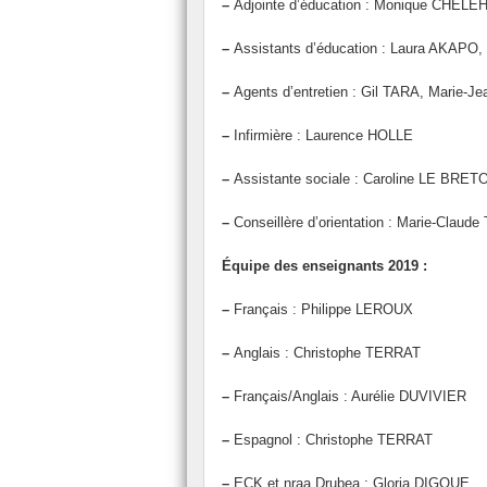
–
Adjointe d’éducation : Monique CHELE
–
Assistants d’éducation : Laura AKAP
–
Agents d’entretien : Gil TARA, Marie-
–
Infirmière : Laurence HOLLE
–
Assistante sociale : Caroline LE BRET
–
Conseillère d’orientation : Marie-Clau
Équipe des enseignants 2019 :
–
Français : Philippe LEROUX
–
Anglais : Christophe TERRAT
–
Français/Anglais : Aurélie DUVIVIER
–
Espagnol : Christophe TERRAT
–
ECK et nraa Drubea : Gloria DIGOUE