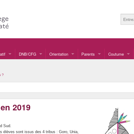
atif
DNB/CFG
Orientation
Parents
Coutume
ulture Mélanésienne
s ?
lettrisme
nformatique
 en 2019
ardinage
ournal
nd Sud.
udothèque
es élèves sont issus des 4 tribus : Goro, Unia,