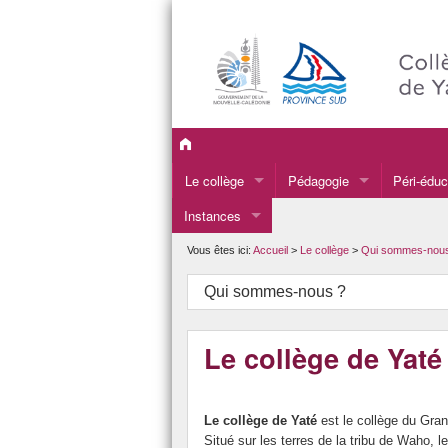
Le collège
Pédagogie
Péri-éduc
Instances
Le mot du Principal
Projet d’établissement
UNSS
CA
Qui sommes-nous ?
Français
Atelier C
Vous êtes ici:
Accueil
>
Le collège
>
Qui sommes-nou
CESC
Où sommes-nous ?
Anglais & Espagnol
Atelier Il
Qui sommes-nous ?
CVC
Ça s’est passé au collège
EFCK & Drubea
Atelier I
Le collège de Yaté
Projets d’établissement
Histoire-Géographie-EMC
Atelier J
Vie scolaire
Sciences
Atelier J
Le collège de Yaté
est le collège du Gra
Nos anciens élèves
Mathématiques
Atelier L
Situé sur les terres de la tribu de Waho, l