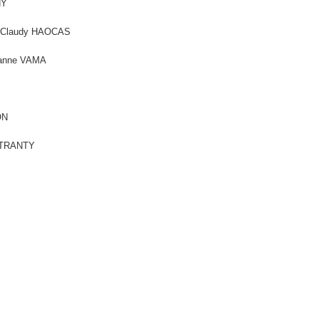
HY
O, Claudy HAOCAS
Jeanne VAMA
ON
de TRANTY