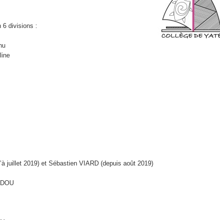
usique
 6 divisions :
port
ressage
nu
line
s
’à juillet 2019) et Sébastien VIARD (depuis août 2019)
WEDOU